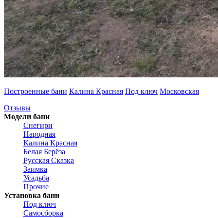
Построенные бани
Калина Красная
Под ключ
Московская
Отзывы
Модели бани
Снегири
Народная
Калина Красная
Белая Берёза
Русская Сказка
Заимка
Усадьба
Прочие
Установка бани
Под ключ
Самосборка