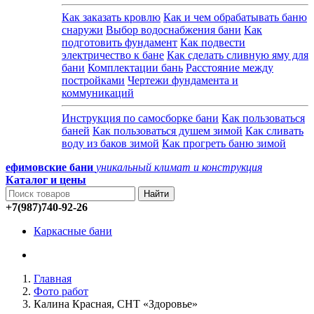
Как заказать кровлю
Как и чем обрабатывать баню
снаружи
Выбор водоснабжения бани
Как
подготовить фундамент
Как подвести
электричество к бане
Как сделать сливную яму для
бани
Комплектации бань
Расстояние между
постройками
Чертежи фундамента и
коммуникаций
Инструкция по самосборке бани
Как пользоваться
баней
Как пользоваться душем зимой
Как сливать
воду из баков зимой
Как прогреть баню зимой
ефимовские бани
уникальный климат и конструкция
Каталог и
цены
+7(987)740-92-26
Каркасные бани
Главная
Фото работ
Калина Красная, СНТ «Здоровье»