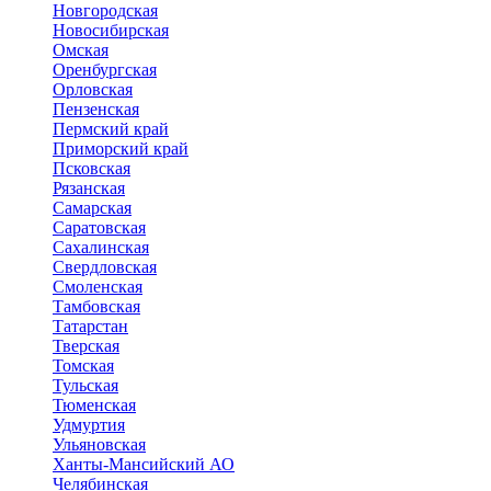
Новгородская
Новосибирская
Омская
Оренбургская
Орловская
Пензенская
Пермский край
Приморский край
Псковская
Рязанская
Самарская
Саратовская
Сахалинская
Свердловская
Смоленская
Тамбовская
Татарстан
Тверская
Томская
Тульская
Тюменская
Удмуртия
Ульяновская
Ханты-Мансийский АО
Челябинская