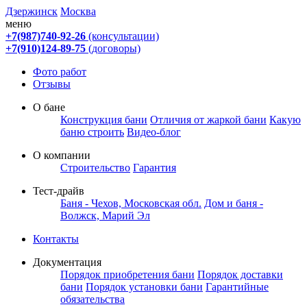
Дзержинск
Москва
меню
+7(987)740-92-26
(консультации)
+7(910)124-89-75
(договоры)
Фото работ
Отзывы
О бане
Конструкция бани
Отличия от жаркой бани
Какую
баню строить
Видео-блог
О компании
Строительство
Гарантия
Тест-драйв
Баня - Чехов, Московская обл.
Дом и баня -
Волжск, Марий Эл
Контакты
Документация
Порядок приобретения бани
Порядок доставки
бани
Порядок установки бани
Гарантийные
обязательства