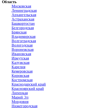
Область
Московская
Ленинградская
Архангельская
Астраханская
Башкортостан
Белгородская
Брянская
Владимирская
Волгоградская
Вологодская
Воронежская
Ивановская
Иркутская
Калужская
Карелия
Кемеровская
Кировская
Костромская
Краснодарский край
Красноярский край
Липецкая
Марий Эл
Мордовия
Нижегородская