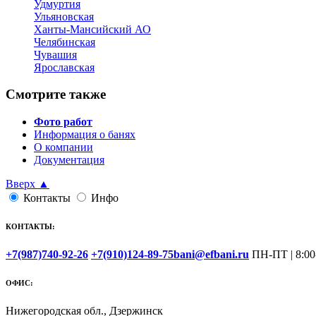
Удмуртия
Ульяновская
Ханты-Мансийский АО
Челябинская
Чувашия
Ярославская
Смотрите также
Фото работ
Информация о банях
О компании
Документация
Вверх ▲
Контакты
Инфо
КОНТАКТЫ:
+7(987)740-92-26
+7(910)124-89-75
bani@efbani.ru
ПН-ПТ | 8:00
ОФИС:
Нижегородская обл., Дзержинск