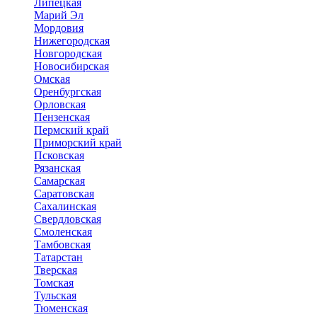
Липецкая
Марий Эл
Мордовия
Нижегородская
Новгородская
Новосибирская
Омская
Оренбургская
Орловская
Пензенская
Пермский край
Приморский край
Псковская
Рязанская
Самарская
Саратовская
Сахалинская
Свердловская
Смоленская
Тамбовская
Татарстан
Тверская
Томская
Тульская
Тюменская