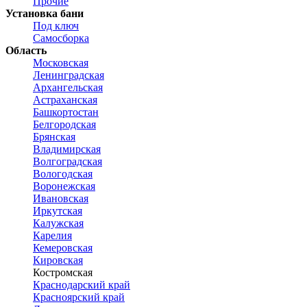
Прочие
Установка бани
Под ключ
Самосборка
Область
Московская
Ленинградская
Архангельская
Астраханская
Башкортостан
Белгородская
Брянская
Владимирская
Волгоградская
Вологодская
Воронежская
Ивановская
Иркутская
Калужская
Карелия
Кемеровская
Кировская
Костромская
Краснодарский край
Красноярский край