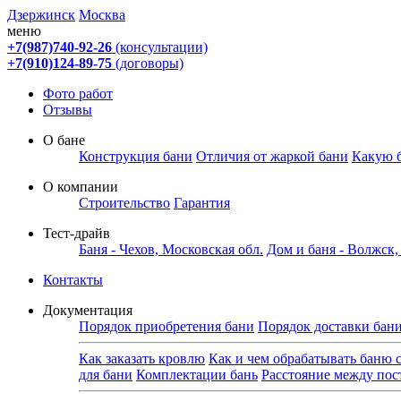
Дзержинск
Москва
меню
+7(987)740-92-26
(консультации)
+7(910)124-89-75
(договоры)
Фото работ
Отзывы
О бане
Конструкция бани
Отличия от жаркой бани
Какую 
О компании
Строительство
Гарантия
Тест-драйв
Баня - Чехов, Московская обл.
Дом и баня - Волжск
Контакты
Документация
Порядок приобретения бани
Порядок доставки бан
Как заказать кровлю
Как и чем обрабатывать баню 
для бани
Комплектации бань
Расстояние между по