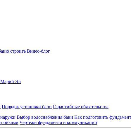
баню строить
Видео-блог
, Марий Эл
и
Порядок установки бани
Гарантийные обязательства
снаружи
Выбор водоснабжения бани
Как подготовить фундамен
стройками
Чертежи фундамента и коммуникаций