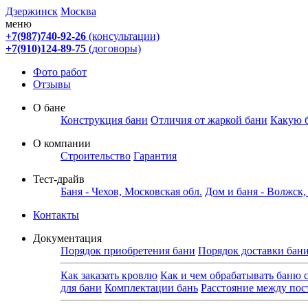
Дзержинск
Москва
меню
+7(987)740-92-26
(консультации)
+7(910)124-89-75
(договоры)
Фото работ
Отзывы
О бане
Конструкция бани
Отличия от жаркой бани
Какую 
О компании
Строительство
Гарантия
Тест-драйв
Баня - Чехов, Московская обл.
Дом и баня - Волжск
Контакты
Документация
Порядок приобретения бани
Порядок доставки бан
Как заказать кровлю
Как и чем обрабатывать баню 
для бани
Комплектации бань
Расстояние между по