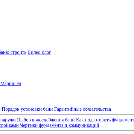
баню строить
Видео-блог
, Марий Эл
и
Порядок установки бани
Гарантийные обязательства
снаружи
Выбор водоснабжения бани
Как подготовить фундамен
стройками
Чертежи фундамента и коммуникаций