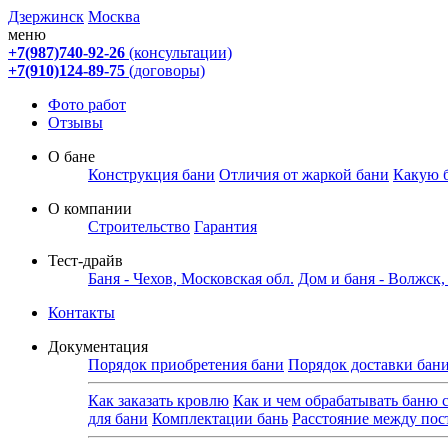
Дзержинск
Москва
меню
+7(987)740-92-26
(консультации)
+7(910)124-89-75
(договоры)
Фото работ
Отзывы
О бане
Конструкция бани
Отличия от жаркой бани
Какую 
О компании
Строительство
Гарантия
Тест-драйв
Баня - Чехов, Московская обл.
Дом и баня - Волжск
Контакты
Документация
Порядок приобретения бани
Порядок доставки бан
Как заказать кровлю
Как и чем обрабатывать баню 
для бани
Комплектации бань
Расстояние между по