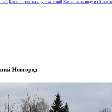
баней
Как пользоваться душем зимой
Как сливать воду из баков 
жний Новгород