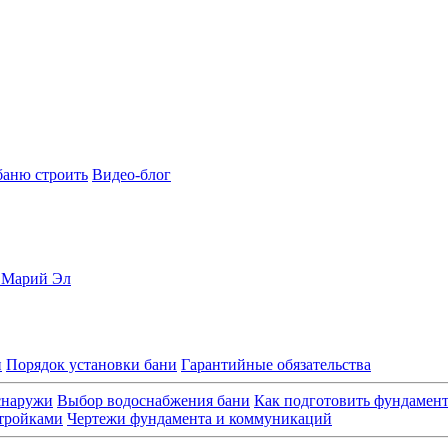
баню строить
Видео-блог
, Марий Эл
и
Порядок установки бани
Гарантийные обязательства
снаружи
Выбор водоснабжения бани
Как подготовить фундамен
стройками
Чертежи фундамента и коммуникаций