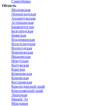
Самосборка
Область
Московская
Ленинградская
Архангельская
Астраханская
Башкортостан
Белгородская
Брянская
Владимирская
Волгоградская
Вологодская
Воронежская
Ивановская
Иркутская
Калужская
Карелия
Кемеровская
Кировская
Костромская
Краснодарский край
Красноярский край
Липецкая
Марий Эл
Мордовия