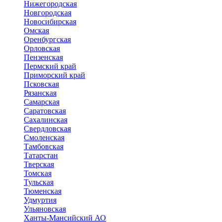
Нижегородская
Новгородская
Новосибирская
Омская
Оренбургская
Орловская
Пензенская
Пермский край
Приморский край
Псковская
Рязанская
Самарская
Саратовская
Сахалинская
Свердловская
Смоленская
Тамбовская
Татарстан
Тверская
Томская
Тульская
Тюменская
Удмуртия
Ульяновская
Ханты-Мансийский АО