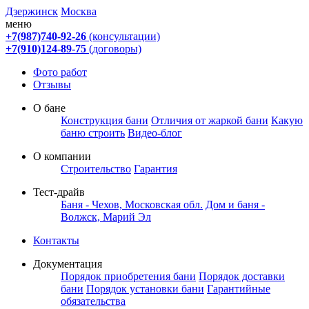
Дзержинск
Москва
меню
+7(987)740-92-26
(консультации)
+7(910)124-89-75
(договоры)
Фото работ
Отзывы
О бане
Конструкция бани
Отличия от жаркой бани
Какую
баню строить
Видео-блог
О компании
Строительство
Гарантия
Тест-драйв
Баня - Чехов, Московская обл.
Дом и баня -
Волжск, Марий Эл
Контакты
Документация
Порядок приобретения бани
Порядок доставки
бани
Порядок установки бани
Гарантийные
обязательства