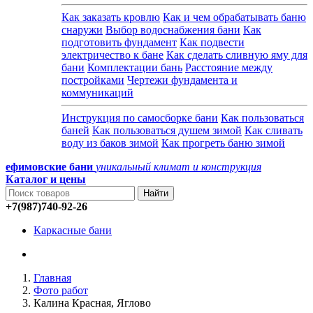
Как заказать кровлю
Как и чем обрабатывать баню
снаружи
Выбор водоснабжения бани
Как
подготовить фундамент
Как подвести
электричество к бане
Как сделать сливную яму для
бани
Комплектации бань
Расстояние между
постройками
Чертежи фундамента и
коммуникаций
Инструкция по самосборке бани
Как пользоваться
баней
Как пользоваться душем зимой
Как сливать
воду из баков зимой
Как прогреть баню зимой
ефимовские бани
уникальный климат и конструкция
Каталог и
цены
+7(987)740-92-26
Каркасные бани
Главная
Фото работ
Калина Красная, Яглово