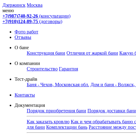
Дзержинск
Москва
меню
+7(987)740-92-26
(консультации)
+7(910)124-89-75
(договоры)
Фото работ
Отзывы
О бане
Конструкция бани
Отличия от жаркой бани
Какую 
О компании
Строительство
Гарантия
Тест-драйв
Баня - Чехов, Московская обл.
Дом и баня - Волжск
Контакты
Документация
Порядок приобретения бани
Порядок доставки бан
Как заказать кровлю
Как и чем обрабатывать баню 
для бани
Комплектации бань
Расстояние между по