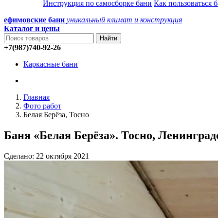
Инструкция по самосборке бани
Как пользоваться 
ефимовские бани
уникальный климат и конструкция
Каталог и
цены
+7(987)740-92-26
Каркасные бани
Главная
Фото работ
Белая Берёза, Тосно
Баня «Белая Берёза». Тосно, Ленинград
Сделано: 22 октября 2021