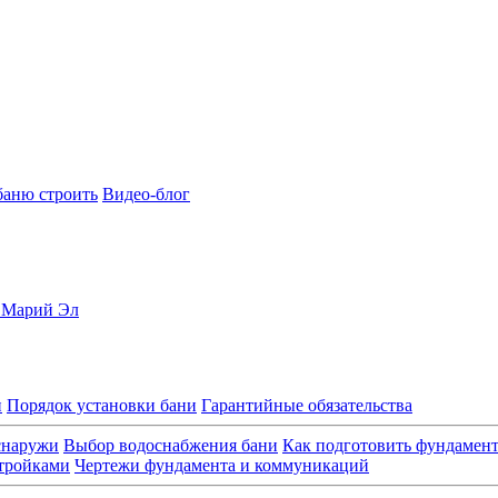
баню строить
Видео-блог
, Марий Эл
и
Порядок установки бани
Гарантийные обязательства
снаружи
Выбор водоснабжения бани
Как подготовить фундамен
стройками
Чертежи фундамента и коммуникаций