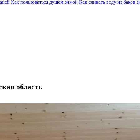
баней
Как пользоваться душем зимой
Как сливать воду из баков 
ская область