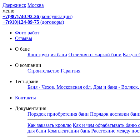
Дзержинск
Москва
меню
+7(987)740-92-26
(консультации)
+7(910)124-89-75
(договоры)
Фото работ
Отзывы
О бане
Конструкция бани
Отличия от жаркой бани
Какую 
О компании
Строительство
Гарантия
Тест-драйв
Баня - Чехов, Московская обл.
Дом и баня - Волжск
Контакты
Документация
Порядок приобретения бани
Порядок доставки бан
Как заказать кровлю
Как и чем обрабатывать баню 
для бани
Комплектации бань
Расстояние между по