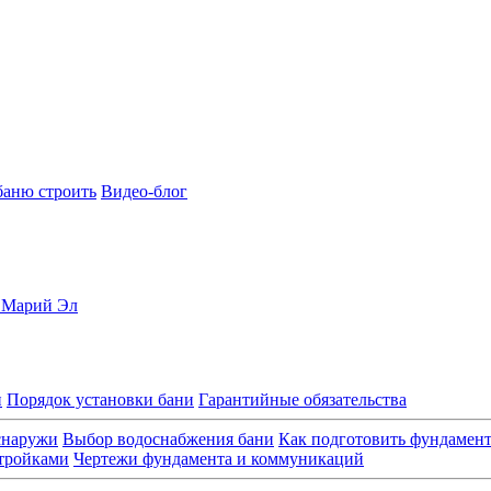
баню строить
Видео-блог
, Марий Эл
и
Порядок установки бани
Гарантийные обязательства
снаружи
Выбор водоснабжения бани
Как подготовить фундамен
стройками
Чертежи фундамента и коммуникаций