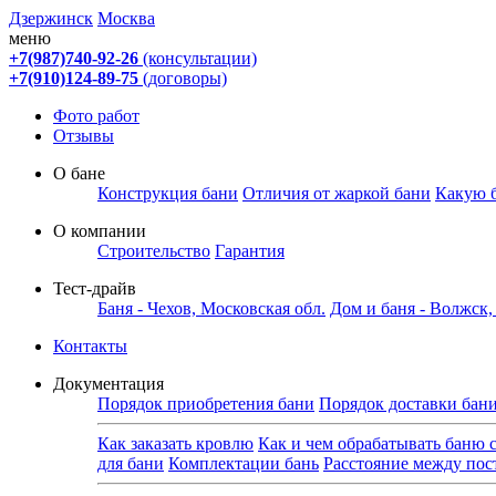
Дзержинск
Москва
меню
+7(987)740-92-26
(консультации)
+7(910)124-89-75
(договоры)
Фото работ
Отзывы
О бане
Конструкция бани
Отличия от жаркой бани
Какую 
О компании
Строительство
Гарантия
Тест-драйв
Баня - Чехов, Московская обл.
Дом и баня - Волжск
Контакты
Документация
Порядок приобретения бани
Порядок доставки бан
Как заказать кровлю
Как и чем обрабатывать баню 
для бани
Комплектации бань
Расстояние между по