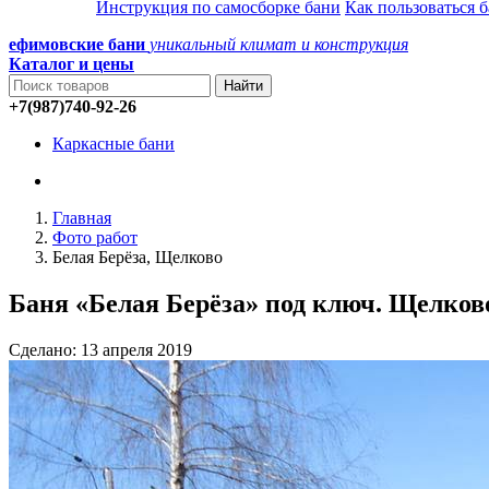
Инструкция по самосборке бани
Как пользоваться 
ефимовские бани
уникальный климат и конструкция
Каталог и
цены
+7(987)740-92-26
Каркасные бани
Главная
Фото работ
Белая Берёза, Щелково
Баня «Белая Берёза» под ключ. Щелков
Сделано: 13 апреля 2019