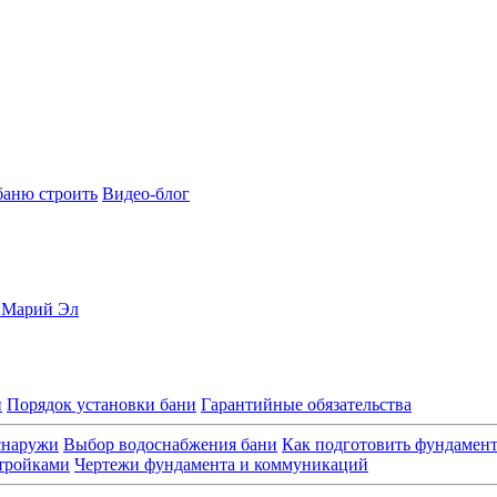
баню строить
Видео-блог
, Марий Эл
и
Порядок установки бани
Гарантийные обязательства
снаружи
Выбор водоснабжения бани
Как подготовить фундамен
стройками
Чертежи фундамента и коммуникаций