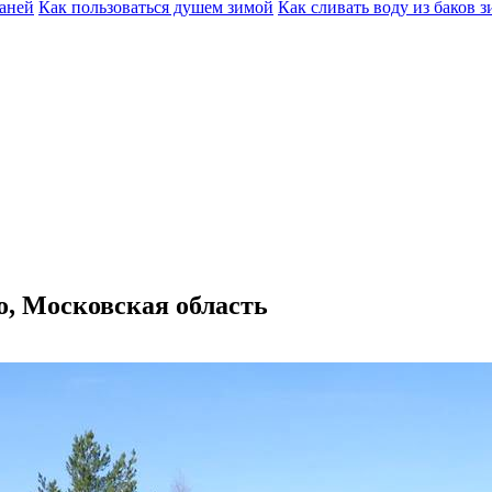
баней
Как пользоваться душем зимой
Как сливать воду из баков 
о, Московская область