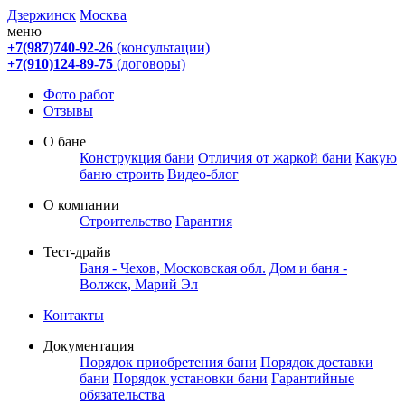
Дзержинск
Москва
меню
+7(987)740-92-26
(консультации)
+7(910)124-89-75
(договоры)
Фото работ
Отзывы
О бане
Конструкция бани
Отличия от жаркой бани
Какую
баню строить
Видео-блог
О компании
Строительство
Гарантия
Тест-драйв
Баня - Чехов, Московская обл.
Дом и баня -
Волжск, Марий Эл
Контакты
Документация
Порядок приобретения бани
Порядок доставки
бани
Порядок установки бани
Гарантийные
обязательства