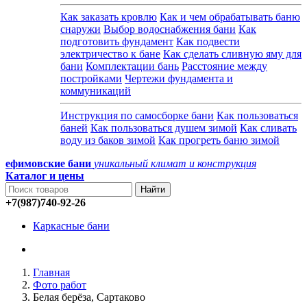
Как заказать кровлю
Как и чем обрабатывать баню
снаружи
Выбор водоснабжения бани
Как
подготовить фундамент
Как подвести
электричество к бане
Как сделать сливную яму для
бани
Комплектации бань
Расстояние между
постройками
Чертежи фундамента и
коммуникаций
Инструкция по самосборке бани
Как пользоваться
баней
Как пользоваться душем зимой
Как сливать
воду из баков зимой
Как прогреть баню зимой
ефимовские бани
уникальный климат и конструкция
Каталог и
цены
+7(987)740-92-26
Каркасные бани
Главная
Фото работ
Белая берёза, Сартаково