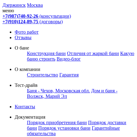
Дзержинск
Москва
меню
+7(987)740-92-26
(консультации)
+7(910)124-89-75
(договоры)
Фото работ
Отзывы
О бане
Конструкция бани
Отличия от жаркой бани
Какую
баню строить
Видео-блог
О компании
Строительство
Гарантия
Тест-драйв
Баня - Чехов, Московская обл.
Дом и баня -
Волжск, Марий Эл
Контакты
Документация
Порядок приобретения бани
Порядок доставки
бани
Порядок установки бани
Гарантийные
обязательства