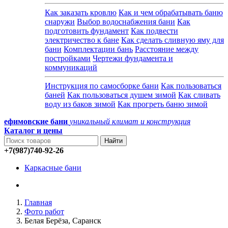
Как заказать кровлю
Как и чем обрабатывать баню
снаружи
Выбор водоснабжения бани
Как
подготовить фундамент
Как подвести
электричество к бане
Как сделать сливную яму для
бани
Комплектации бань
Расстояние между
постройками
Чертежи фундамента и
коммуникаций
Инструкция по самосборке бани
Как пользоваться
баней
Как пользоваться душем зимой
Как сливать
воду из баков зимой
Как прогреть баню зимой
ефимовские бани
уникальный климат и конструкция
Каталог и
цены
+7(987)740-92-26
Каркасные бани
Главная
Фото работ
Белая Берёза, Саранск