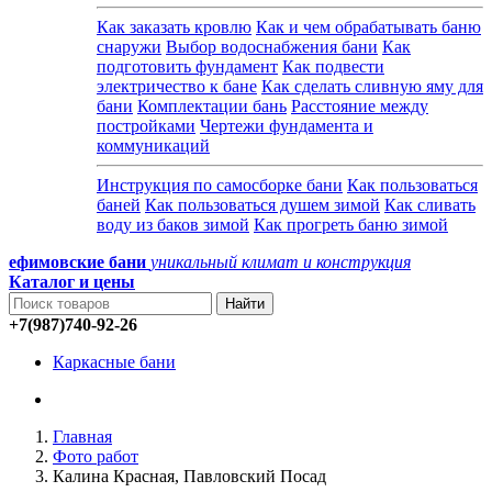
Как заказать кровлю
Как и чем обрабатывать баню
снаружи
Выбор водоснабжения бани
Как
подготовить фундамент
Как подвести
электричество к бане
Как сделать сливную яму для
бани
Комплектации бань
Расстояние между
постройками
Чертежи фундамента и
коммуникаций
Инструкция по самосборке бани
Как пользоваться
баней
Как пользоваться душем зимой
Как сливать
воду из баков зимой
Как прогреть баню зимой
ефимовские бани
уникальный климат и конструкция
Каталог и
цены
+7(987)740-92-26
Каркасные бани
Главная
Фото работ
Калина Красная, Павловский Посад