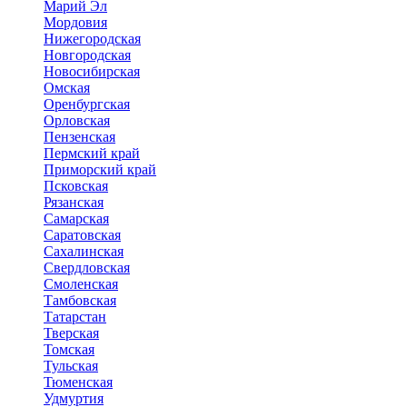
Марий Эл
Мордовия
Нижегородская
Новгородская
Новосибирская
Омская
Оренбургская
Орловская
Пензенская
Пермский край
Приморский край
Псковская
Рязанская
Самарская
Саратовская
Сахалинская
Свердловская
Смоленская
Тамбовская
Татарстан
Тверская
Томская
Тульская
Тюменская
Удмуртия