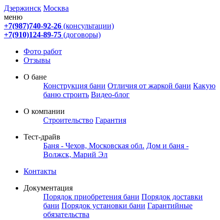
Дзержинск
Москва
меню
+7(987)740-92-26
(консультации)
+7(910)124-89-75
(договоры)
Фото работ
Отзывы
О бане
Конструкция бани
Отличия от жаркой бани
Какую
баню строить
Видео-блог
О компании
Строительство
Гарантия
Тест-драйв
Баня - Чехов, Московская обл.
Дом и баня -
Волжск, Марий Эл
Контакты
Документация
Порядок приобретения бани
Порядок доставки
бани
Порядок установки бани
Гарантийные
обязательства