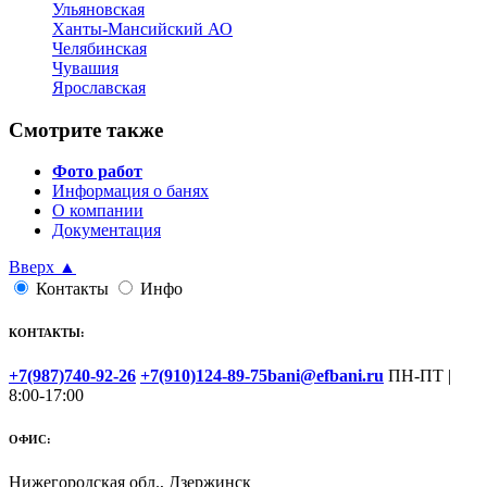
Ульяновская
Ханты-Мансийский АО
Челябинская
Чувашия
Ярославская
Смотрите также
Фото работ
Информация о банях
О компании
Документация
Вверх ▲
Контакты
Инфо
КОНТАКТЫ:
+7(987)740-92-26
+7(910)124-89-75
bani@efbani.ru
ПН-ПТ |
8:00-17:00
ОФИС:
Нижегородская обл., Дзержинск