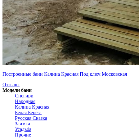
Построенные бани
Калина Красная
Под ключ
Московская
Отзывы
Модели бани
Снегири
Народная
Калина Красная
Белая Берёза
Русская Сказка
Заимка
Усадьба
Прочие