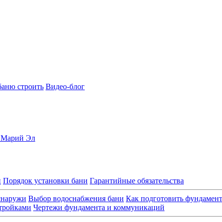
баню строить
Видео-блог
, Марий Эл
и
Порядок установки бани
Гарантийные обязательства
снаружи
Выбор водоснабжения бани
Как подготовить фундамен
стройками
Чертежи фундамента и коммуникаций