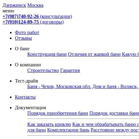
Дзержинск
Москва
меню
+7(987)740-92-26
(консультации)
+7(910)124-89-75
(договоры)
Фото работ
Отзывы
О бане
Конструкция бани
Отличия от жаркой бани
Какую 
О компании
Строительство
Гарантия
Тест-драйв
Баня - Чехов, Московская обл.
Дом и баня - Волжск
Контакты
Документация
Порядок приобретения бани
Порядок доставки бан
Как заказать кровлю
Как и чем обрабатывать баню 
для бани
Комплектации бань
Расстояние между по