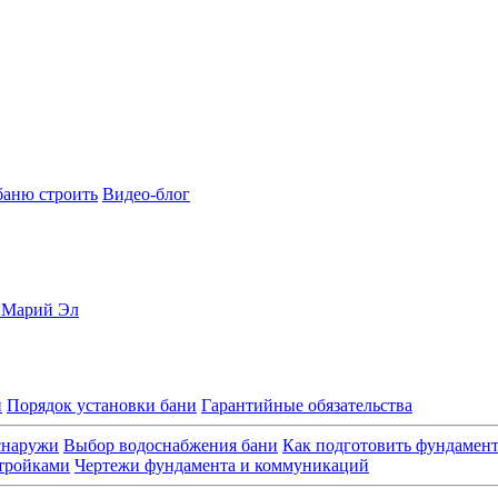
баню строить
Видео-блог
, Марий Эл
и
Порядок установки бани
Гарантийные обязательства
снаружи
Выбор водоснабжения бани
Как подготовить фундамен
стройками
Чертежи фундамента и коммуникаций