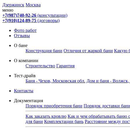
Дзержинск
Москва
меню
+7(987)740-92-26
(консультации)
+7(910)124-89-75
(договоры)
Фото работ
Отзывы
О бане
Конструкция бани
Отличия от жаркой бани
Какую 
О компании
Строительство
Гарантия
Тест-драйв
Баня - Чехов, Московская обл.
Дом и баня - Волжск
Контакты
Документация
Порядок приобретения бани
Порядок доставки бан
Как заказать кровлю
Как и чем обрабатывать баню 
для бани
Комплектации бань
Расстояние между по