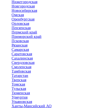
Нижегородская
Новгородская
Новосибирская
Омская
Оренбургская
Орловская
Пензенская
Пермский край
Приморский край
Псковская
Рязанская
Самарская
Саратовская
Сахалинская
Свердловская
Смоленская
Тамбовская
Татарстан
Тверская
Томская
Тульская
Тюменская
Удмуртия
Ульяновская
Ханты-Мансийский АО