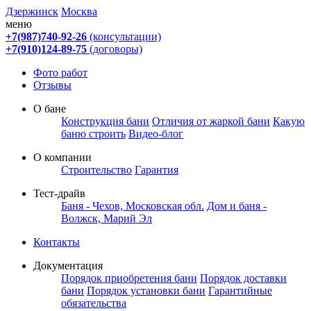
Дзержинск
Москва
меню
+7(987)740-92-26
(консультации)
+7(910)124-89-75
(договоры)
Фото работ
Отзывы
О бане
Конструкция бани
Отличия от жаркой бани
Какую
баню строить
Видео-блог
О компании
Строительство
Гарантия
Тест-драйв
Баня - Чехов, Московская обл.
Дом и баня -
Волжск, Марий Эл
Контакты
Документация
Порядок приобретения бани
Порядок доставки
бани
Порядок установки бани
Гарантийные
обязательства