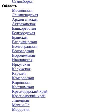
Самосборка
Область
Московская
Ленинградская
Архангельская
Астраханская
Башкортостан
Белгородская
Брянская
Владимирская
Волгоградская
Вологодская
Воронежская
Ивановская
Иркутская
Калужская
Карелия
Кемеровская
Кировская
Костромская
Краснодарский край
Красноярский край
Липецкая
Марий Эл
Мордовия