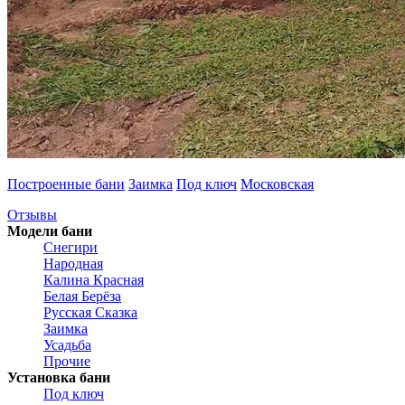
Построенные бани
Заимка
Под ключ
Московская
Отзывы
Модели бани
Снегири
Народная
Калина Красная
Белая Берёза
Русская Сказка
Заимка
Усадьба
Прочие
Установка бани
Под ключ