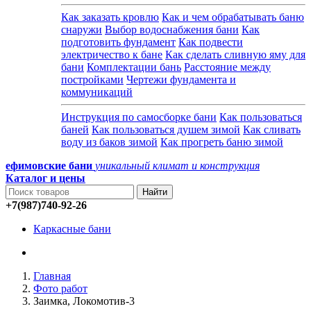
Как заказать кровлю
Как и чем обрабатывать баню
снаружи
Выбор водоснабжения бани
Как
подготовить фундамент
Как подвести
электричество к бане
Как сделать сливную яму для
бани
Комплектации бань
Расстояние между
постройками
Чертежи фундамента и
коммуникаций
Инструкция по самосборке бани
Как пользоваться
баней
Как пользоваться душем зимой
Как сливать
воду из баков зимой
Как прогреть баню зимой
ефимовские бани
уникальный климат и конструкция
Каталог и
цены
+7(987)740-92-26
Каркасные бани
Главная
Фото работ
Заимка, Локомотив-3