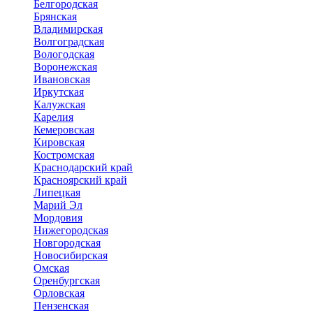
Белгородская
Брянская
Владимирская
Волгоградская
Вологодская
Воронежская
Ивановская
Иркутская
Калужская
Карелия
Кемеровская
Кировская
Костромская
Краснодарский край
Красноярский край
Липецкая
Марий Эл
Мордовия
Нижегородская
Новгородская
Новосибирская
Омская
Оренбургская
Орловская
Пензенская