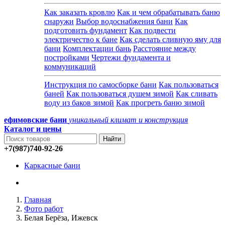
Как заказать кровлю
Как и чем обрабатывать баню
снаружи
Выбор водоснабжения бани
Как
подготовить фундамент
Как подвести
электричество к бане
Как сделать сливную яму для
бани
Комплектации бань
Расстояние между
постройками
Чертежи фундамента и
коммуникаций
Инструкция по самосборке бани
Как пользоваться
баней
Как пользоваться душем зимой
Как сливать
воду из баков зимой
Как прогреть баню зимой
ефимовские бани
уникальный климат и конструкция
Каталог и
цены
+7(987)740-92-26
Каркасные бани
Главная
Фото работ
Белая Берёза, Ижевск