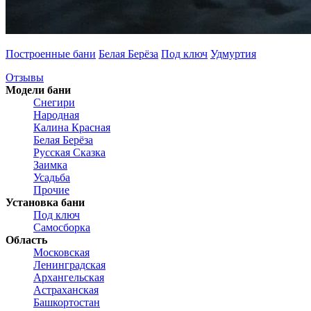
Построенные бани
Белая Берёза
Под ключ
Удмуртия
Отзывы
Модели бани
Снегири
Народная
Калина Красная
Белая Берёза
Русская Сказка
Заимка
Усадьба
Прочие
Установка бани
Под ключ
Самосборка
Область
Московская
Ленинградская
Архангельская
Астраханская
Башкортостан