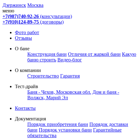
Дзержинск
Москва
меню
+7(987)740-92-26
(консультации)
+7(910)124-89-75
(договоры)
Фото работ
Отзывы
О бане
Конструкция бани
Отличия от жаркой бани
Какую
баню строить
Видео-блог
О компании
Строительство
Гарантия
Тест-драйв
Баня - Чехов, Московская обл.
Дом и баня -
Волжск, Марий Эл
Контакты
Документация
Порядок приобретения бани
Порядок доставки
бани
Порядок установки бани
Гарантийные
обязательства