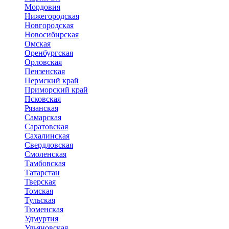
Мордовия
Нижегородская
Новгородская
Новосибирская
Омская
Оренбургская
Орловская
Пензенская
Пермский край
Приморский край
Псковская
Рязанская
Самарская
Саратовская
Сахалинская
Свердловская
Смоленская
Тамбовская
Татарстан
Тверская
Томская
Тульская
Тюменская
Удмуртия
Ульяновская