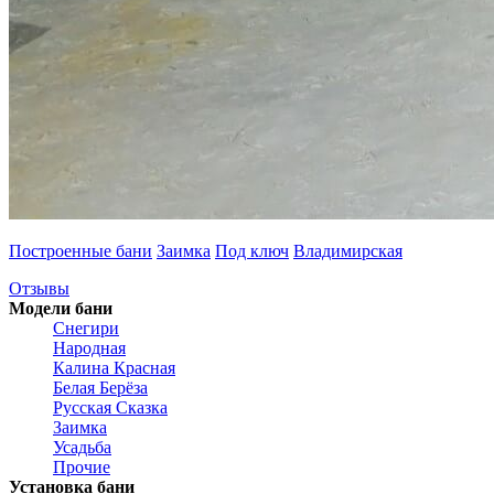
Построенные бани
Заимка
Под ключ
Владимирская
Отзывы
Модели бани
Снегири
Народная
Калина Красная
Белая Берёза
Русская Сказка
Заимка
Усадьба
Прочие
Установка бани