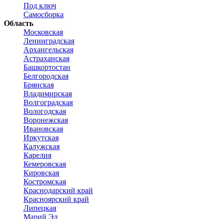
Под ключ
Самосборка
Область
Московская
Ленинградская
Архангельская
Астраханская
Башкортостан
Белгородская
Брянская
Владимирская
Волгоградская
Вологодская
Воронежская
Ивановская
Иркутская
Калужская
Карелия
Кемеровская
Кировская
Костромская
Краснодарский край
Красноярский край
Липецкая
Марий Эл