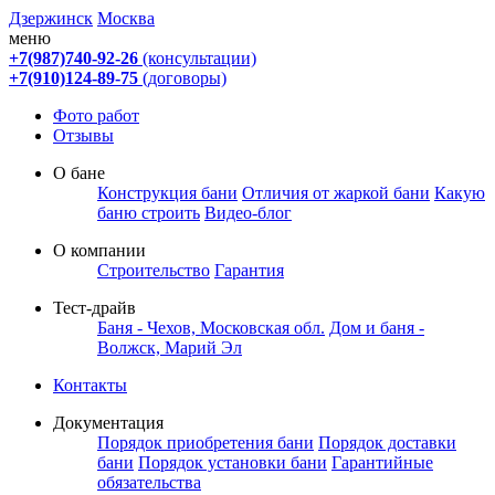
Дзержинск
Москва
меню
+7(987)740-92-26
(консультации)
+7(910)124-89-75
(договоры)
Фото работ
Отзывы
О бане
Конструкция бани
Отличия от жаркой бани
Какую
баню строить
Видео-блог
О компании
Строительство
Гарантия
Тест-драйв
Баня - Чехов, Московская обл.
Дом и баня -
Волжск, Марий Эл
Контакты
Документация
Порядок приобретения бани
Порядок доставки
бани
Порядок установки бани
Гарантийные
обязательства