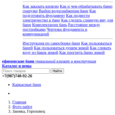
Как заказать кровлю
Как и чем обрабатывать баню
снаружи
Выбор водоснабжения бани
Как
подготовить фундамент
Как подвести
электричество к бане
Как сделать сливную яму для
бани
Комплектации бань
Расстояние между
постройками
Чертежи фундамента и
коммуникаций
Инструкция по самосборке бани
Как пользоваться
баней
Как пользоваться душем зимой
Как сливать
воду из баков зимой
Как прогреть баню зимой
ефимовские бани
уникальный климат и конструкция
Каталог и
цены
+7(987)740-92-26
Каркасные бани
Главная
Фото работ
Заимка, Гороховец