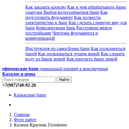
Как заказать кровлю
Как и чем обрабатывать баню
снаружи
Выбор водоснабжения бани
Как
подготовить фундамент
Как подвести
электричество к бане
Как сделать сливную яму для
бани
Комплектации бань
Расстояние между
постройками
Чертежи фундамента и
коммуникаций
Инструкция по самосборке бани
Как пользоваться
баней
Как пользоваться душем зимой
Как сливать
воду из баков зимой
Как прогреть баню зимой
ефимовские бани
уникальный климат и конструкция
Каталог и
цены
+7(987)740-92-26
Каркасные бани
Главная
Фото работ
Калина Красная, Головино