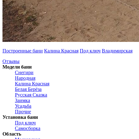
Построенные бани
Калина Красная
Под ключ
Владимирская
Отзывы
Модели бани
Снегири
Народная
Калина Красная
Белая Берёза
Русская Сказка
Заимка
Усадьба
Прочие
Установка бани
Под ключ
Самосборка
Область