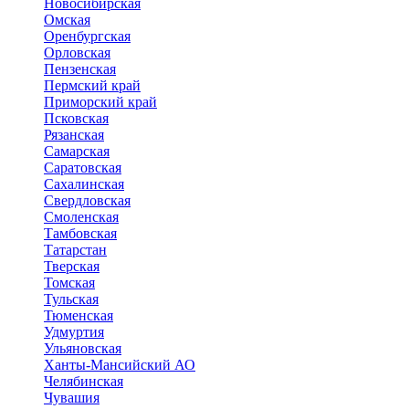
Новосибирская
Омская
Оренбургская
Орловская
Пензенская
Пермский край
Приморский край
Псковская
Рязанская
Самарская
Саратовская
Сахалинская
Свердловская
Смоленская
Тамбовская
Татарстан
Тверская
Томская
Тульская
Тюменская
Удмуртия
Ульяновская
Ханты-Мансийский АО
Челябинская
Чувашия