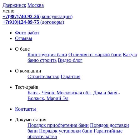
Дзержинск
Москва
меню
+7(987)740-92-26
(консультации)
+7(910)124-89-75
(договоры)
Фото работ
Отзывы
О бане
Конструкция бани
Отличия от жаркой бани
Какую
баню строить
Видео-блог
О компании
Строительство
Гарантия
Тест-драйв
Баня - Чехов, Московская обл.
Дом и баня -
Волжск, Марий Эл
Контакты
Документация
Порядок приобретения бани
Порядок доставки
бани
Порядок установки бани
Гарантийные
обязательства