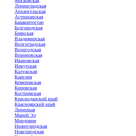
Московская
Ленинградская
Архангельская
Астраханская
Башкортостан
Белгородская
Брянская
Владимирская
Волгоградская
Вологодская
Воронежская
Ивановская
Иркутская
Калужская
Карелия
Кемеровская
Кировская
Костромская
Краснодарский край
Красноярский край
Липецкая
Марий Эл
Мордовия
Нижегородская
Новгородская