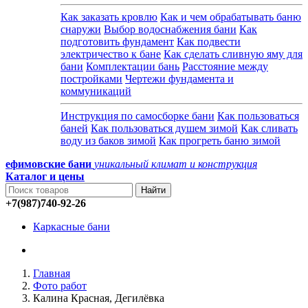
Как заказать кровлю
Как и чем обрабатывать баню
снаружи
Выбор водоснабжения бани
Как
подготовить фундамент
Как подвести
электричество к бане
Как сделать сливную яму для
бани
Комплектации бань
Расстояние между
постройками
Чертежи фундамента и
коммуникаций
Инструкция по самосборке бани
Как пользоваться
баней
Как пользоваться душем зимой
Как сливать
воду из баков зимой
Как прогреть баню зимой
ефимовские бани
уникальный климат и конструкция
Каталог и
цены
+7(987)740-92-26
Каркасные бани
Главная
Фото работ
Калина Красная, Дегилёвка