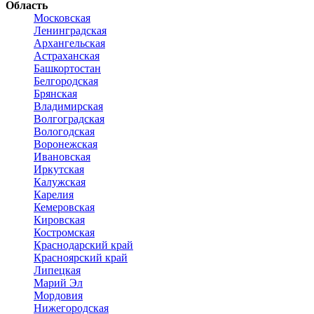
Область
Московская
Ленинградская
Архангельская
Астраханская
Башкортостан
Белгородская
Брянская
Владимирская
Волгоградская
Вологодская
Воронежская
Ивановская
Иркутская
Калужская
Карелия
Кемеровская
Кировская
Костромская
Краснодарский край
Красноярский край
Липецкая
Марий Эл
Мордовия
Нижегородская