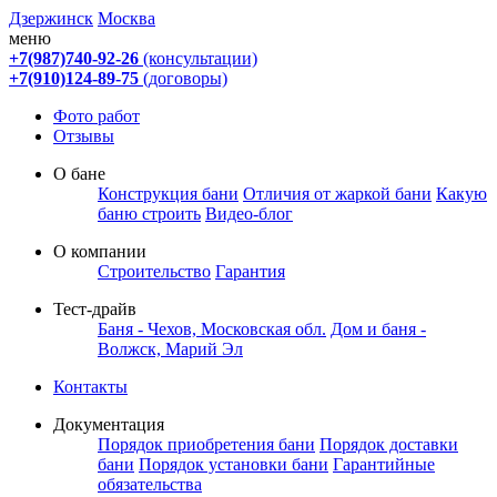
Дзержинск
Москва
меню
+7(987)740-92-26
(консультации)
+7(910)124-89-75
(договоры)
Фото работ
Отзывы
О бане
Конструкция бани
Отличия от жаркой бани
Какую
баню строить
Видео-блог
О компании
Строительство
Гарантия
Тест-драйв
Баня - Чехов, Московская обл.
Дом и баня -
Волжск, Марий Эл
Контакты
Документация
Порядок приобретения бани
Порядок доставки
бани
Порядок установки бани
Гарантийные
обязательства