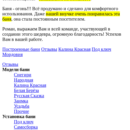
Баня - огонь!!! Всё продумано и сделано для комфортного
использования. Даже
нашей внучке очень понравилась эта
баня
, она стала постоянным посетителем.
Роман, выражаем Вам и всей команде, участвующей в
создании этого шедевра, огромную благодарность! Успехов
Вам в вашей работе.
Построенные бани
Отзывы
Калина Красная
Под ключ
Мордовия
Отзывы
Модели бани
Снегири
Народная
Калина Красная
Белая Берёза
Русская Сказка
Заимка
Усадьба
Прочие
Установка бани
Под ключ
Самосборка