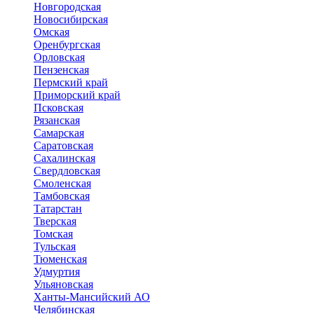
Новгородская
Новосибирская
Омская
Оренбургская
Орловская
Пензенская
Пермский край
Приморский край
Псковская
Рязанская
Самарская
Саратовская
Сахалинская
Свердловская
Смоленская
Тамбовская
Татарстан
Тверская
Томская
Тульская
Тюменская
Удмуртия
Ульяновская
Ханты-Мансийский АО
Челябинская