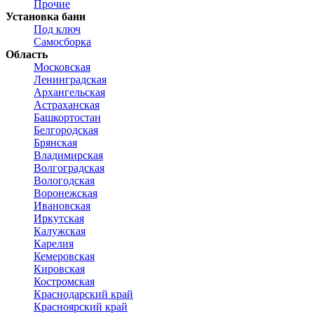
Прочие
Установка бани
Под ключ
Самосборка
Область
Московская
Ленинградская
Архангельская
Астраханская
Башкортостан
Белгородская
Брянская
Владимирская
Волгоградская
Вологодская
Воронежская
Ивановская
Иркутская
Калужская
Карелия
Кемеровская
Кировская
Костромская
Краснодарский край
Красноярский край