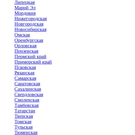
Липецкая
Марий Эл
Мордовия
Нижегородская
Новгородская
Новосибирская
Омская
Оренбургская
Орловская
Пензенская
Пермский край
Приморский край
Псковская
Рязанская
Самарская
Саратовская
Сахалинская
Свердловская
Смоленская
Тамбовская
Татарстан
Тверская
Томская
Тульская
Тюменская