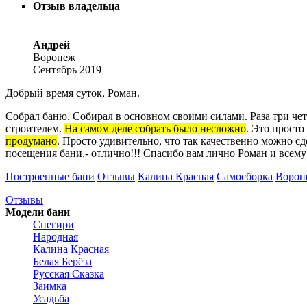
Отзыв владельца
Андрей
Воронеж
Сентябрь 2019
Добрый время суток, Роман.
Собрал баню. Собирал в основном своими силами. Раза три чет
строителем.
На самом деле собрать было несложно
. Это прост
продумано
. Просто удивительно, что так качественно можно с
посещения бани,- отлично!!! Спасибо вам лично Роман и всему 
Построенные бани
Отзывы
Калина Красная
Самосборка
Ворон
Отзывы
Модели бани
Снегири
Народная
Калина Красная
Белая Берёза
Русская Сказка
Заимка
Усадьба