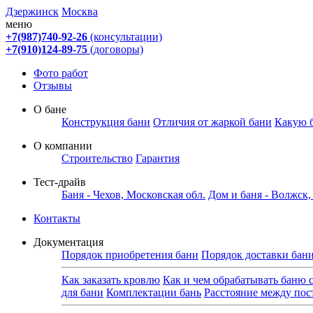
Дзержинск
Москва
меню
+7(987)740-92-26
(консультации)
+7(910)124-89-75
(договоры)
Фото работ
Отзывы
О бане
Конструкция бани
Отличия от жаркой бани
Какую 
О компании
Строительство
Гарантия
Тест-драйв
Баня - Чехов, Московская обл.
Дом и баня - Волжск
Контакты
Документация
Порядок приобретения бани
Порядок доставки бан
Как заказать кровлю
Как и чем обрабатывать баню 
для бани
Комплектации бань
Расстояние между по