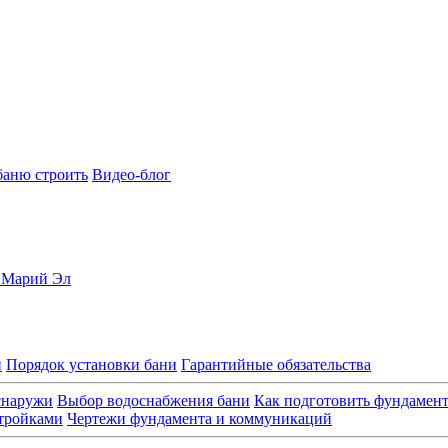
баню строить
Видео-блог
, Марий Эл
и
Порядок установки бани
Гарантийные обязательства
снаружи
Выбор водоснабжения бани
Как подготовить фундамен
стройками
Чертежи фундамента и коммуникаций