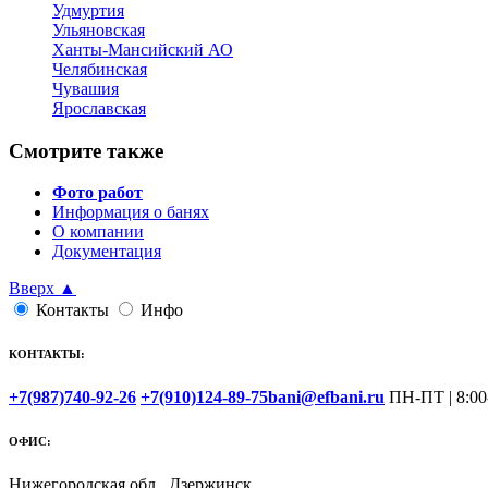
Удмуртия
Ульяновская
Ханты-Мансийский АО
Челябинская
Чувашия
Ярославская
Смотрите также
Фото работ
Информация о банях
О компании
Документация
Вверх ▲
Контакты
Инфо
КОНТАКТЫ:
+7(987)740-92-26
+7(910)124-89-75
bani@efbani.ru
ПН-ПТ | 8:00
ОФИС:
Нижегородская обл., Дзержинск