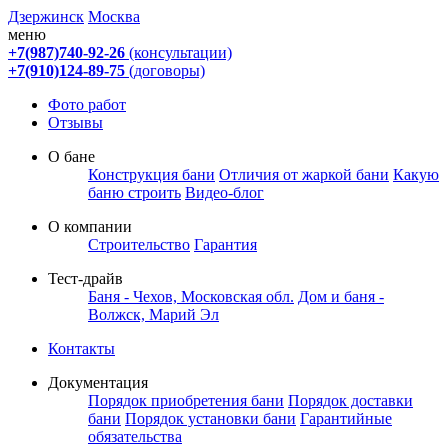
Дзержинск
Москва
меню
+7(987)740-92-26
(консультации)
+7(910)124-89-75
(договоры)
Фото работ
Отзывы
О бане
Конструкция бани
Отличия от жаркой бани
Какую
баню строить
Видео-блог
О компании
Строительство
Гарантия
Тест-драйв
Баня - Чехов, Московская обл.
Дом и баня -
Волжск, Марий Эл
Контакты
Документация
Порядок приобретения бани
Порядок доставки
бани
Порядок установки бани
Гарантийные
обязательства