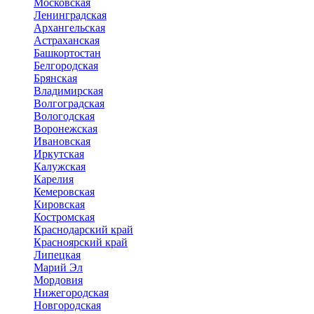
Московская
Ленинградская
Архангельская
Астраханская
Башкортостан
Белгородская
Брянская
Владимирская
Волгоградская
Вологодская
Воронежская
Ивановская
Иркутская
Калужская
Карелия
Кемеровская
Кировская
Костромская
Краснодарский край
Красноярский край
Липецкая
Марий Эл
Мордовия
Нижегородская
Новгородская