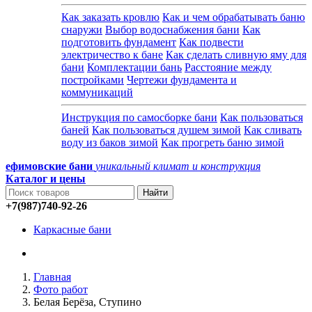
Как заказать кровлю
Как и чем обрабатывать баню
снаружи
Выбор водоснабжения бани
Как
подготовить фундамент
Как подвести
электричество к бане
Как сделать сливную яму для
бани
Комплектации бань
Расстояние между
постройками
Чертежи фундамента и
коммуникаций
Инструкция по самосборке бани
Как пользоваться
баней
Как пользоваться душем зимой
Как сливать
воду из баков зимой
Как прогреть баню зимой
ефимовские бани
уникальный климат и конструкция
Каталог и
цены
+7(987)740-92-26
Каркасные бани
Главная
Фото работ
Белая Берёза, Ступино