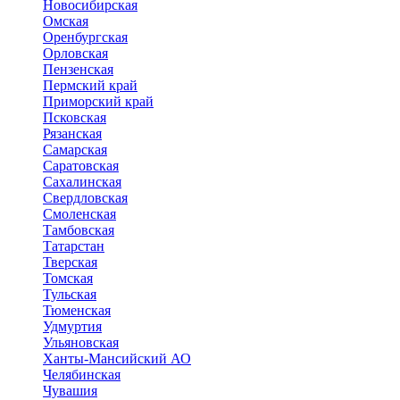
Новосибирская
Омская
Оренбургская
Орловская
Пензенская
Пермский край
Приморский край
Псковская
Рязанская
Самарская
Саратовская
Сахалинская
Свердловская
Смоленская
Тамбовская
Татарстан
Тверская
Томская
Тульская
Тюменская
Удмуртия
Ульяновская
Ханты-Мансийский АО
Челябинская
Чувашия