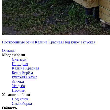
Построенные бани
Калина Красная
Под ключ
Тульская
Отзывы
Модели бани
Снегири
Народная
Калина Красная
Белая Берёза
Русская Сказка
Заимка
Усадьба
Прочие
Установка бани
Под ключ
Самосборка
Область