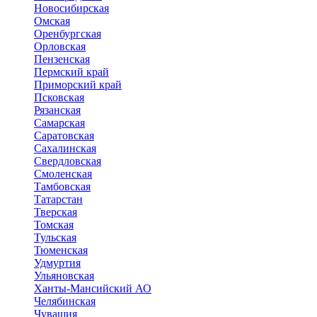
Новосибирская
Омская
Оренбургская
Орловская
Пензенская
Пермский край
Приморский край
Псковская
Рязанская
Самарская
Саратовская
Сахалинская
Свердловская
Смоленская
Тамбовская
Татарстан
Тверская
Томская
Тульская
Тюменская
Удмуртия
Ульяновская
Ханты-Мансийский АО
Челябинская
Чувашия