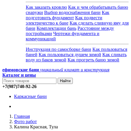
Как заказать кровлю
Как и чем обрабатывать баню
снаружи
Выбор водоснабжения бани
Как
подготовить фундамент
Как подвести
электричество к бане
Как сделать сливную яму для
бани
Комплектации бань
Расстояние между
постройками
Чертежи фундамента и
коммуникаций
Инструкция по самосборке бани
Как пользоваться
баней
Как пользоваться душем зимой
Как сливать
воду из баков зимой
Как прогреть баню зимой
ефимовские бани
уникальный климат и конструкция
Каталог и
цены
+7(987)740-92-26
Каркасные бани
Главная
Фото работ
Калина Красная, Тула