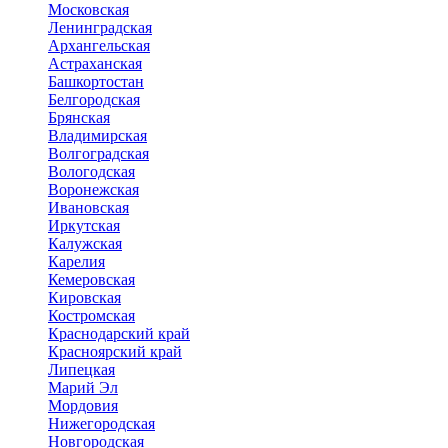
Московская
Ленинградская
Архангельская
Астраханская
Башкортостан
Белгородская
Брянская
Владимирская
Волгоградская
Вологодская
Воронежская
Ивановская
Иркутская
Калужская
Карелия
Кемеровская
Кировская
Костромская
Краснодарский край
Красноярский край
Липецкая
Марий Эл
Мордовия
Нижегородская
Новгородская