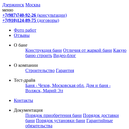
Дзержинск
Москва
меню
+7(987)740-92-26
(консультации)
+7(910)124-89-75
(договоры)
Фото работ
Отзывы
О бане
Конструкция бани
Отличия от жаркой бани
Какую
баню строить
Видео-блог
О компании
Строительство
Гарантия
Тест-драйв
Баня - Чехов, Московская обл.
Дом и баня -
Волжск, Марий Эл
Контакты
Документация
Порядок приобретения бани
Порядок доставки
бани
Порядок установки бани
Гарантийные
обязательства