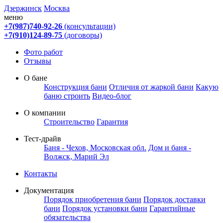
Дзержинск
Москва
меню
+7(987)740-92-26
(консультации)
+7(910)124-89-75
(договоры)
Фото работ
Отзывы
О бане
Конструкция бани
Отличия от жаркой бани
Какую
баню строить
Видео-блог
О компании
Строительство
Гарантия
Тест-драйв
Баня - Чехов, Московская обл.
Дом и баня -
Волжск, Марий Эл
Контакты
Документация
Порядок приобретения бани
Порядок доставки
бани
Порядок установки бани
Гарантийные
обязательства