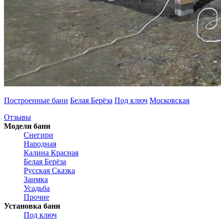
Построенные бани
Белая Берёза
Под ключ
Московская
Отзывы
Модели бани
Снегири
Народная
Калина Красная
Белая Берёза
Русская Сказка
Заимка
Усадьба
Прочие
Установка бани
Под ключ