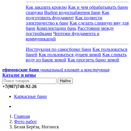
Как заказать кровлю
Как и чем обрабатывать баню
снаружи
Выбор водоснабжения бани
Как
подготовить фундамент
Как подвести
электричество к бане
Как сделать сливную яму для
бани
Комплектации бань
Расстояние между
постройками
Чертежи фундамента и
коммуникаций
Инструкция по самосборке бани
Как пользоваться
баней
Как пользоваться душем зимой
Как сливать
воду из баков зимой
Как прогреть баню зимой
ефимовские бани
уникальный климат и конструкция
Каталог и
цены
+7(987)740-92-26
Каркасные бани
Главная
Фото работ
Белая Берёза, Ногинск