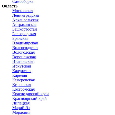
Самосборка
Область
Московская
Ленинградская
Архангельская
Астраханская
Башкортостан
Белгородская
Брянская
Владимирская
Волгоградская
Вологодская
Воронежская
Ивановская
Иркутская
Калужская
Карелия
Кемеровская
Кировская
Костромская
Краснодарский край
Красноярский край
Липецкая
Марий Эл
Мордовия