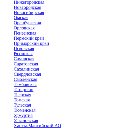
Нижегородская
Новгородская
Новосибирская
Омская
Оренбургская
Орловская
Пензенская
Пермский край
Приморский край
Псковская
Рязанская
Самарская
Саратовская
Сахалинская
Свердловская
Смоленская
Тамбовская
Татарстан
Тверская
Томская
Тульская
Тюменская
Удмуртия
Ульяновская
Ханты-Мансийский АО