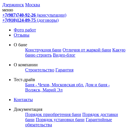
Дзержинск
Москва
меню
+7(987)740-92-26
(консультации)
+7(910)124-89-75
(договоры)
Фото работ
Отзывы
О бане
Конструкция бани
Отличия от жаркой бани
Какую
баню строить
Видео-блог
О компании
Строительство
Гарантия
Тест-драйв
Баня - Чехов, Московская обл.
Дом и баня -
Волжск, Марий Эл
Контакты
Документация
Порядок приобретения бани
Порядок доставки
бани
Порядок установки бани
Гарантийные
обязательства