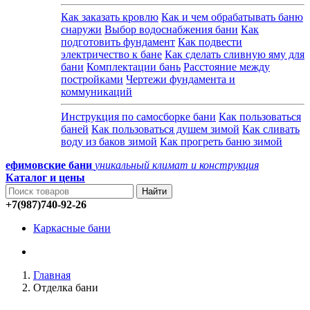
Как заказать кровлю
Как и чем обрабатывать баню
снаружи
Выбор водоснабжения бани
Как
подготовить фундамент
Как подвести
электричество к бане
Как сделать сливную яму для
бани
Комплектации бань
Расстояние между
постройками
Чертежи фундамента и
коммуникаций
Инструкция по самосборке бани
Как пользоваться
баней
Как пользоваться душем зимой
Как сливать
воду из баков зимой
Как прогреть баню зимой
ефимовские бани
уникальный климат и конструкция
Каталог и
цены
+7(987)740-92-26
Каркасные бани
Главная
Отделка бани